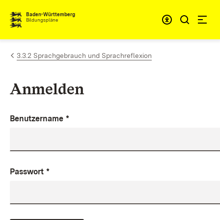
Zum Inhalt springen
Baden-Württemberg
Bildungspläne
3.3.2 Sprachgebrauch und Sprachreflexion
Anmelden
Benutzername
*
Passwort
*