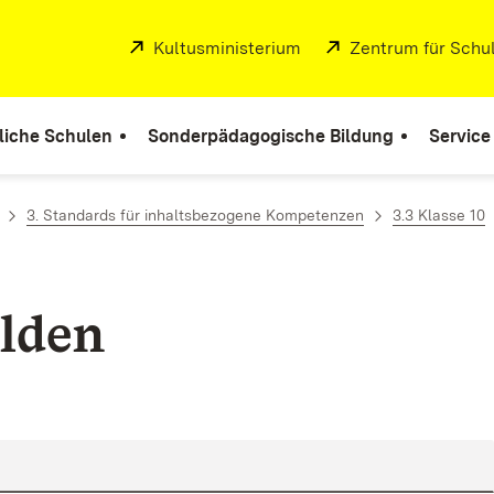
Extern:
Kultusministerium
(Öffnet in neuem Fenste
Extern:
Zentrum für Schul
liche Schulen
Sonderpädagogische Bildung
Service
3. Standards für inhaltsbezogene Kompetenzen
3.3 Klasse 10
lden