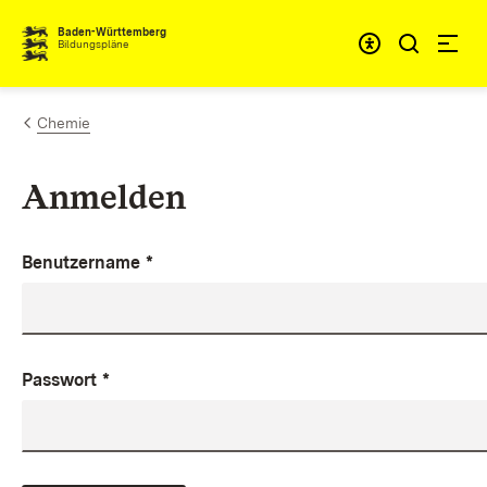
Zum Inhalt springen
Baden-Württemberg
Bildungspläne
Chemie
Anmelden
Benutzername
*
Passwort
*