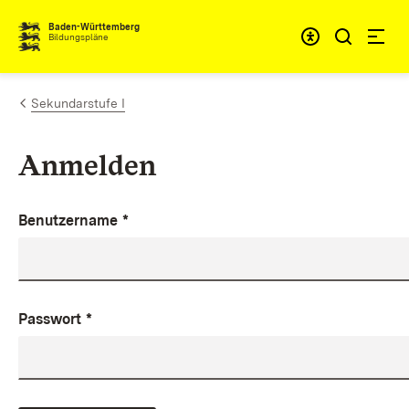
Zum Inhalt springen
Baden-Württemberg
Bildungspläne
Sekundarstufe I
Anmelden
Benutzername
*
Passwort
*