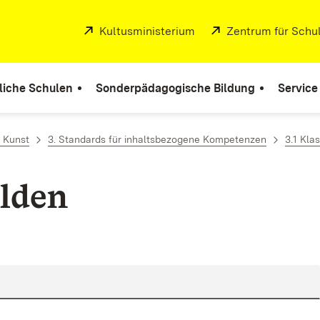
Extern:
Kultusministerium
(Öffnet in neuem Fenste
Extern:
Zentrum für Schul
liche Schulen
Sonderpädagogische Bildung
Service
 Kunst
3. Standards für inhaltsbezogene Kompetenzen
3.1 Kla
lden