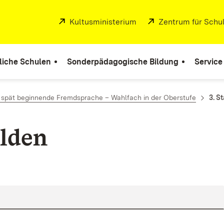
Extern:
Kultusministerium
(Öffnet in neuem Fenste
Extern:
Zentrum für Schul
liche Schulen
Sonderpädagogische Bildung
Service
 spät beginnende Fremdsprache – Wahlfach in der Oberstufe
3. S
lden