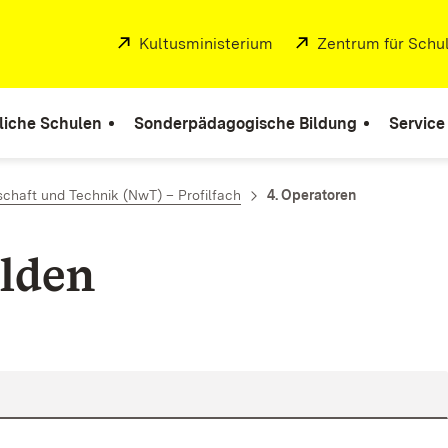
Extern:
Kultusministerium
(Öffnet in neuem Fenste
Extern:
Zentrum für Schul
liche Schulen
Sonderpädagogische Bildung
Service
chaft und Technik (NwT) – Profilfach
4. Operatoren
lden