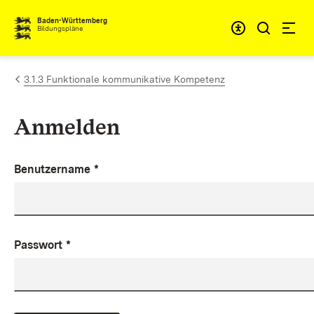
Zum Inhalt springen
Baden-Württemberg
Bildungspläne
3.1.3 Funktionale kommunikative Kompetenz
Anmelden
Benutzername
*
Passwort
*