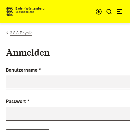
Zum Inhalt springen
Baden-Württemberg
Bildungspläne
3.3.3 Physik
Anmelden
Benutzername
*
Passwort
*