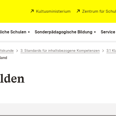
Extern:
Kultusministerium
(Öffnet in neuem Fenste
Extern:
Zentrum für Schul
liche Schulen
Sonderpädagogische Bildung
Service
tskunde
3. Standards für inhaltsbezogene Kompetenzen
3.1 K
hland
lden