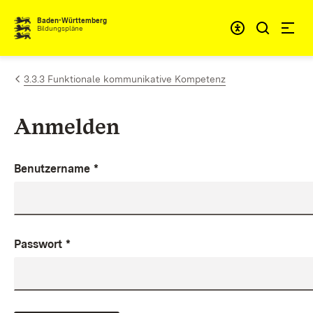
Zum Inhalt springen
Baden-Württemberg
Bildungspläne
3.3.3 Funktionale kommunikative Kompetenz
Anmelden
Benutzername
*
Passwort
*