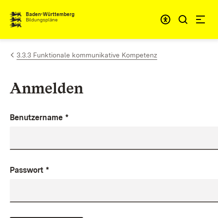
Zum Inhalt springen
Baden-Württemberg
Bildungspläne
3.3.3 Funktionale kommunikative Kompetenz
Anmelden
Benutzername
*
Passwort
*