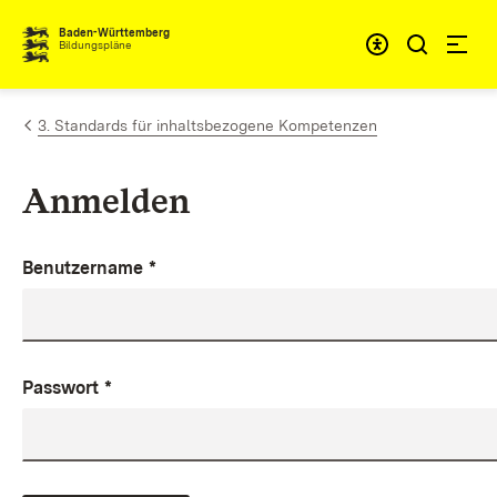
Zum Inhalt springen
Baden-Württemberg
Bildungspläne
3. Standards für inhaltsbezogene Kompetenzen
Anmelden
Benutzername
*
Passwort
*