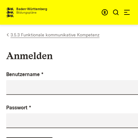
Zum Inhalt springen
Baden-Württemberg
Bildungspläne
3.5.3 Funktionale kommunikative Kompetenz
Anmelden
Benutzername
*
Passwort
*