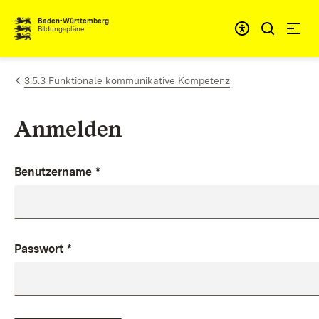
Zum Inhalt springen
Baden-Württemberg
Bildungspläne
3.5.3 Funktionale kommunikative Kompetenz
Anmelden
Benutzername
*
Passwort
*