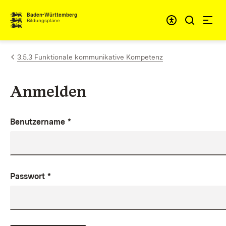
Zum Inhalt springen
Baden-Württemberg
Bildungspläne
3.5.3 Funktionale kommunikative Kompetenz
Anmelden
Benutzername
*
Passwort
*