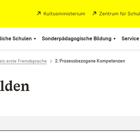
Extern:
Kultusministerium
(Öffnet in neuem Fenste
Extern:
Zentrum für Schul
liche Schulen
Sonderpädagogische Bildung
Service
als erste Fremdsprache
2. Prozessbezogene Kompetenzen
lden