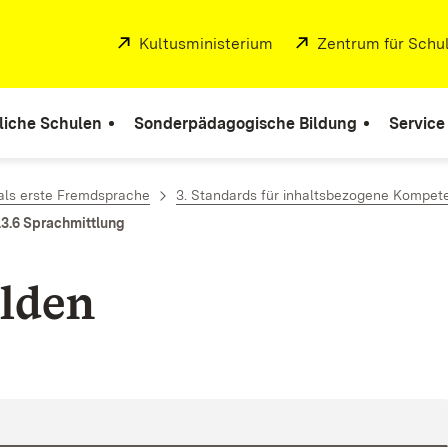
Extern:
Kultusministerium
(Öffnet in neuem Fenste
Extern:
Zentrum für Schul
liche Schulen
Sonderpädagogische Bildung
Service
als erste Fremdsprache
3. Standards für inhaltsbezogene Kompet
.3.6 Sprachmittlung
lden