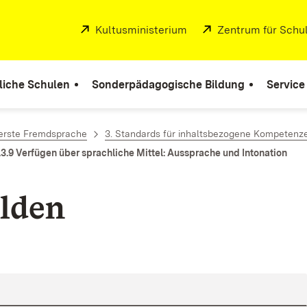
Extern:
Kultusministerium
(Öffnet in neuem Fenste
Extern:
Zentrum für Schul
liche Schulen
Sonderpädagogische Bildung
Service
 erste Fremdsprache
3. Standards für inhaltsbezogene Kompetenz
.3.9 Verfügen über sprachliche Mittel: Aussprache und Intonation
lden