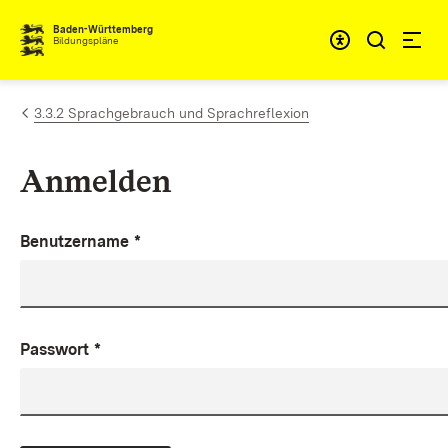
Zum Inhalt springen
Baden-Württemberg
Bildungspläne
3.3.2 Sprachgebrauch und Sprachreflexion
Anmelden
Benutzername
*
Passwort
*