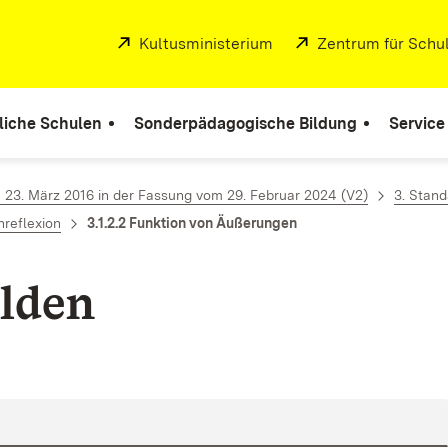
Extern:
Kultusministerium
(Öffnet in neuem Fenste
Extern:
Zentrum für Schul
liche Schulen
Sonderpädagogische Bildung
Service
23. März 2016 in der Fassung vom 29. Februar 2024 (V2)
3. Stan
reflexion
3.1.2.2 Funktion von Äußerungen
lden