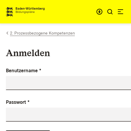
Zum Inhalt springen
Baden-Württemberg
Bildungspläne
2. Prozessbezogene Kompetenzen
Anmelden
Benutzername
*
Passwort
*