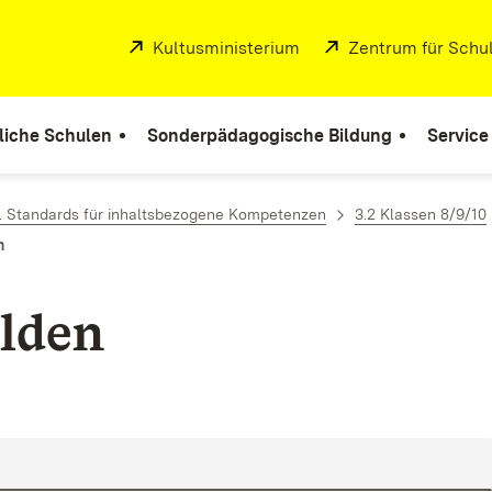
Extern:
Kultusministerium
(Öffnet in neuem Fenste
Extern:
Zentrum für Schul
liche Schulen
Sonderpädagogische Bildung
Service
. Standards für inhaltsbezogene Kompetenzen
3.2 Klassen 8/9/10
n
lden