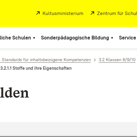
Extern:
Kultusministerium
(Öffnet in neuem Fenste
Extern:
Zentrum für Schul
liche Schulen
Sonderpädagogische Bildung
Service
. Standards für inhaltsbezogene Kompetenzen
3.2 Klassen 8/9/10
3.2.1.1 Stoffe und ihre Eigenschaften
lden