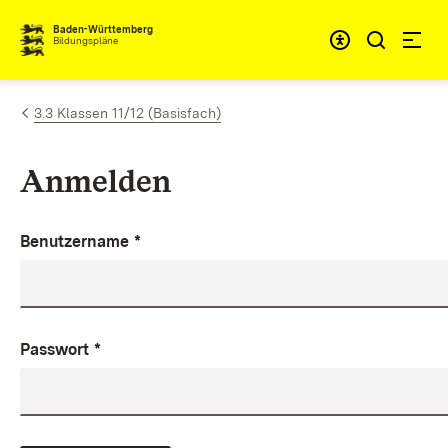
Zum Inhalt springen
Baden-Württemberg
Bildungspläne
3.3 Klassen 11/12 (Basisfach)
Anmelden
Benutzername
*
Passwort
*