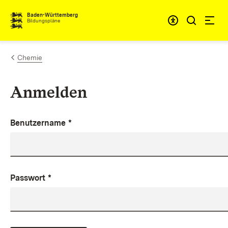
Zum Inhalt springen
Baden-Württemberg
Bildungspläne
Chemie
Anmelden
Benutzername
*
Passwort
*