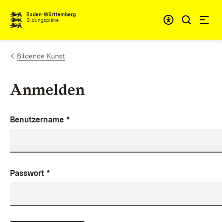
Zum Inhalt springen
Baden-Württemberg
Bildungspläne
Bildende Kunst
Anmelden
Benutzername
*
Passwort
*