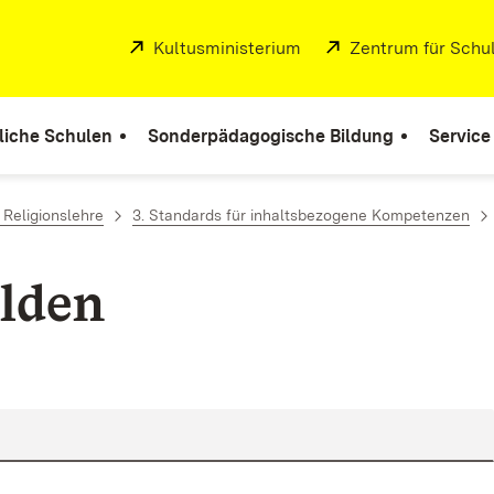
Extern:
Kultusministerium
(Öffnet in neuem Fenste
Extern:
Zentrum für Schul
liche Schulen
Sonderpädagogische Bildung
Service
 Religionslehre
3. Standards für inhaltsbezogene Kompetenzen
lden