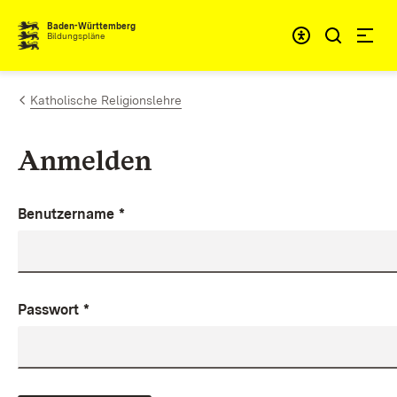
Zum Inhalt springen
Baden-Württemberg
Bildungspläne
Katholische Religionslehre
Anmelden
Benutzername
*
Passwort
*