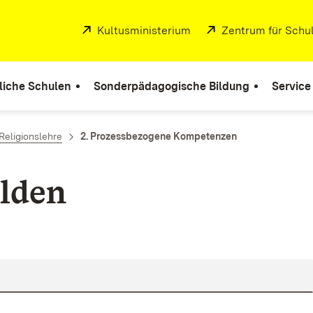
Extern:
Kultusministerium
(Öffnet in neuem Fenste
Extern:
Zentrum für Schul
liche Schulen
Sonderpädagogische Bildung
Service
Religionslehre
2. Prozessbezogene Kompetenzen
lden