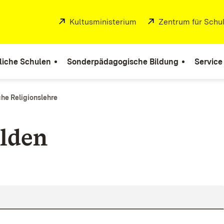
Extern:
Kultusministerium
(Öffnet in neuem Fenste
Extern:
Zentrum für Schul
liche Schulen
Sonderpädagogische Bildung
Service
che Religionslehre
lden