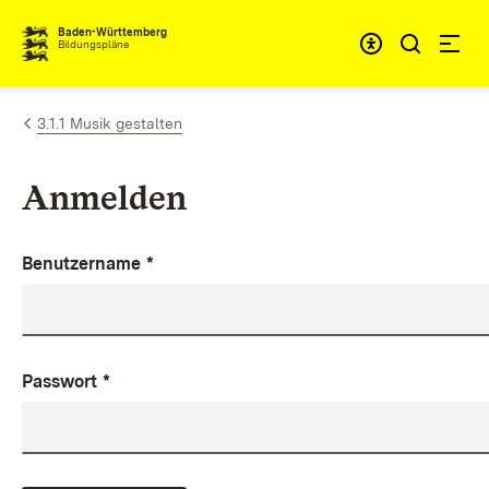
Zum Inhalt springen
Baden-Württemberg
Bildungspläne
3.1.1 Musik gestalten
Anmelden
Benutzername
*
Passwort
*