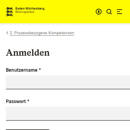
Zum Inhalt springen
Baden-Württemberg
Bildungspläne
2. Prozessbezogene Kompetenzen
Anmelden
Benutzername
*
Passwort
*