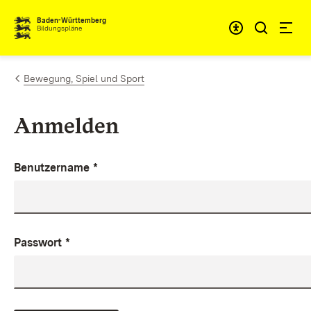
Zum Inhalt springen
Baden-Württemberg
Bildungspläne
Bewegung, Spiel und Sport
Anmelden
Benutzername
*
Passwort
*