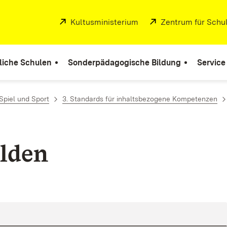
Extern:
Kultusministerium
(Öffnet in neuem Fenste
Extern:
Zentrum für Schul
liche Schulen
Sonderpädagogische Bildung
Service
piel und Sport
3. Standards für inhaltsbezogene Kompetenzen
lden