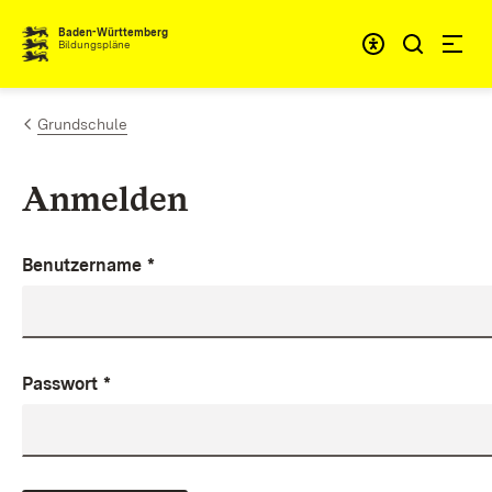
Zum Inhalt springen
Baden-Württemberg
Bildungspläne
Grundschule
Anmelden
Benutzername
*
Passwort
*