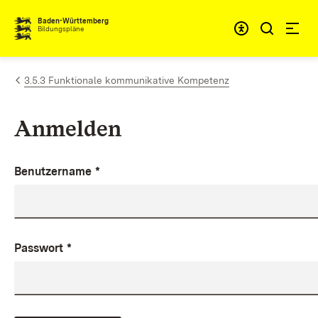
Zum Inhalt springen
Baden-Württemberg
Bildungspläne
3.5.3 Funktionale kommunikative Kompetenz
Anmelden
Benutzername
*
Passwort
*