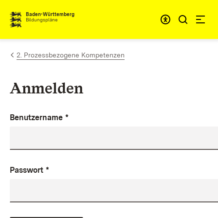
Zum Inhalt springen
Baden-Württemberg
Bildungspläne
2. Prozessbezogene Kompetenzen
Anmelden
Benutzername
*
Passwort
*