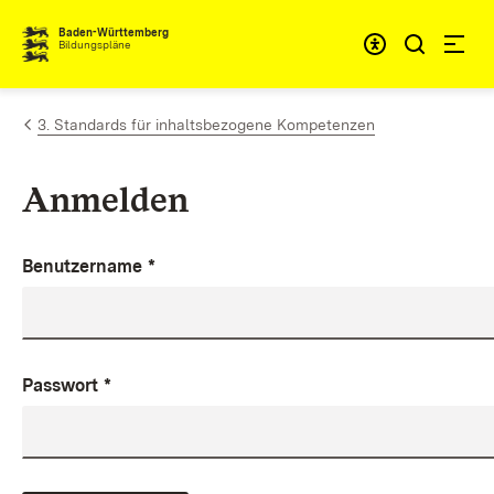
Zum Inhalt springen
Baden-Württemberg
Bildungspläne
3. Standards für inhaltsbezogene Kompetenzen
Anmelden
Benutzername
*
Passwort
*