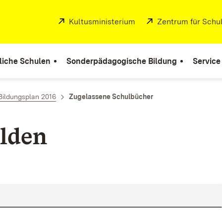
Extern:
Kultusministerium
(Öffnet in neuem Fenste
Extern:
Zentrum für Schul
liche Schulen
Sonderpädagogische Bildung
Service
Bildungsplan 2016
Zugelassene Schulbücher
lden