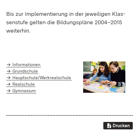
Bis zur Im­ple­men­tie­rung in der je­wei­li­gen Klas­
sen­stu­fe gel­ten die Bil­dungs­plä­ne 2004–2015
wei­ter­hin.
In­for­ma­tio­nen
Grund­schu­le
Haupt­schu­le/Werk­re­al­schu­le
Re­al­schu­le
Gym­na­si­um
Drucken