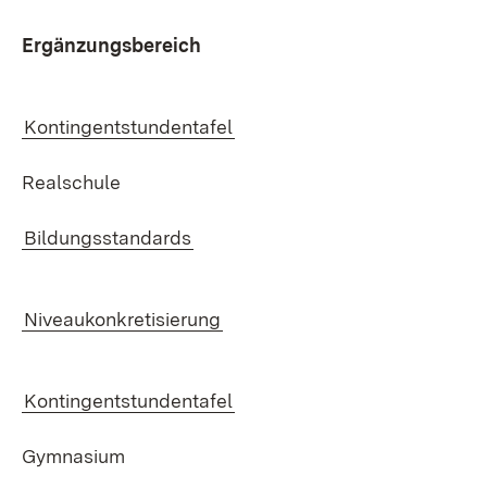
Er­gän­zungs­be­reich
Kon­tin­gent­stun­den­ta­fel
Re­al­schu­le
Bil­dungs­stan­dards
Ni­veau­kon­kre­ti­sie­rung
Kon­tin­gent­stun­den­ta­fel
Gym­na­si­um