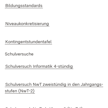
Bil­dungs­stan­dards
Ni­veau­kon­kre­ti­sie­rung
Kon­tin­gent­stun­den­ta­fel
Schul­ver­su­che
Schul­ver­such In­for­ma­tik 4-stün­dig
Schul­ver­such NwT zwei­stün­dig in den Jahr­gangs­
stu­fen (NwT-2)