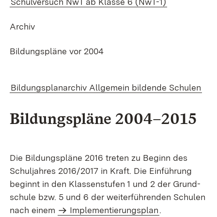
Schul­ver­such NwT ab Klas­se 6 (NwT-1)
Ar­chiv
Bil­dungs­plä­ne vor 2004
Bil­dungs­plan­ar­chiv All­ge­mein bil­den­de Schu­len
Bil­dungs­plä­ne 2004–2015
Die Bil­dungs­plä­ne 2016 tre­ten zu Be­ginn des
Schul­jah­res 2016/2017 in Kraft. Die Ein­füh­rung
be­ginnt in den Klas­sen­stu­fen 1 und 2 der Grund­
schu­le bzw. 5 und 6 der wei­ter­füh­ren­den Schu­len
nach ei­nem
Im­ple­men­tie­rungs­plan
.