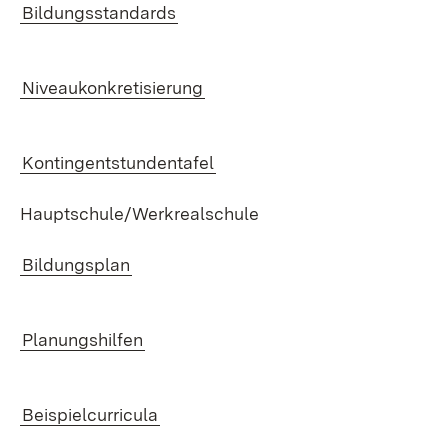
Bil­dungs­stan­dards
Ni­veau­kon­kre­ti­sie­rung
Kon­tin­gent­stun­den­ta­fel
Haupt­schu­le/Werk­re­al­schu­le
Bil­dungs­plan
Pla­nungs­hil­fen
Bei­spiel­cur­ri­cu­la