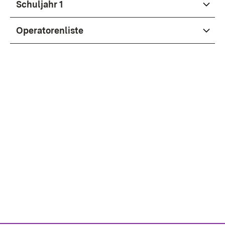
Schul­jahr 1
Ope­ra­to­ren­lis­te