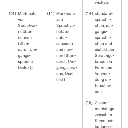
wi­ckeln
(14)
Merk­ma­le
(14)
Merk­ma­le
(14)
stan­dard­
von
von
sprach­li­
Sprach­va­
Sprach­va­
chen, um­
rie­tä­ten
rie­tä­ten
gangs­
nen­nen
un­ter­
sprach­li­
(Stan­
schei­den
chen und
dard‑, Um­
und nen­
dia­lek­ta­len
gangs­
nen (Stan­
Sprach­ge­
spra­che,
dard‑, Um­
brauch in
Dia­lekt)
gangs­spra­
Form und
che, Dia­
Ver­wen­
lekt)
dung un­
ter­schei­
den
(15)
Zu­sam­
men­hän­ge
zwi­schen
Kom­mu­ni­
ka­ti­ons­si­