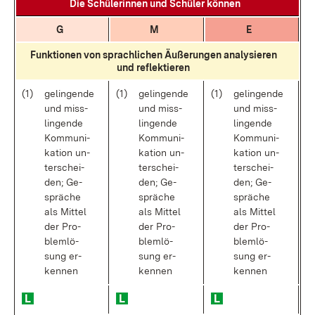
Die Schü­le­rin­nen und Schü­ler kön­nen
G
M
E
Funk­tio­nen von sprach­li­chen Äu­ße­run­gen ana­ly­sie­ren
und re­flek­tie­ren
(1)
ge­lin­gen­de
(1)
ge­lin­gen­de
(1)
ge­lin­gen­de
und miss­
und miss­
und miss­
lin­gen­de
lin­gen­de
lin­gen­de
Kom­mu­ni­
Kom­mu­ni­
Kom­mu­ni­
ka­ti­on un­
ka­ti­on un­
ka­ti­on un­
ter­schei­
ter­schei­
ter­schei­
den; Ge­
den; Ge­
den; Ge­
sprä­che
sprä­che
sprä­che
als Mit­tel
als Mit­tel
als Mit­tel
der Pro­
der Pro­
der Pro­
blem­lö­
blem­lö­
blem­lö­
sung er­
sung er­
sung er­
ken­nen
ken­nen
ken­nen