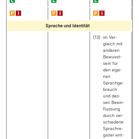
Spra­che und Iden­ti­tät
(13)
im Ver­
gleich mit
an­de­ren
Be­wusst­
sein für
den ei­ge­
nen
Sprach­ge­
brauch
und des­
sen Be­ein­
flus­sung
durch ver­
schie­de­ne
Sprach­re­
gis­ter ent­