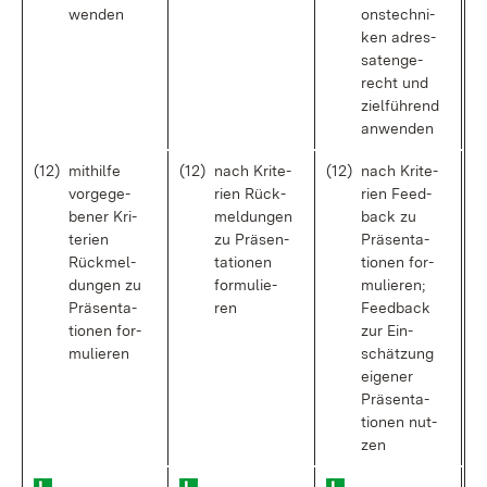
wen­den
ons­tech­ni­
ken adres­
sa­ten­ge­
recht und
ziel­füh­rend
an­wen­den
(12)
mit­hil­fe
(12)
nach Kri­te­
(12)
nach Kri­te­
vor­ge­ge­
ri­en Rück­
ri­en Feed­
be­ner Kri­
mel­dun­gen
back zu
te­ri­en
zu Prä­sen­
Prä­sen­ta­
Rück­mel­
ta­tio­nen
tio­nen for­
dun­gen zu
for­mu­lie­
mu­lie­ren;
Prä­sen­ta­
ren
Feed­back
tio­nen for­
zur Ein­
mu­lie­ren
schät­zung
ei­ge­ner
Prä­sen­ta­
tio­nen nut­
zen