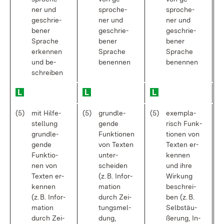
ner und
spro­che­
spro­che­
ge­schrie­
ner und
ner und
be­ner
ge­schrie­
ge­schrie­
Spra­che
be­ner
be­ner
er­ken­nen
Spra­che
Spra­che
und be­
be­nen­nen
be­nen­nen
schrei­ben
(5)
mit Hil­fe­
(5)
grund­le­
(5)
ex­em­pla­
stel­lung
gen­de
risch Funk­
grund­le­
Funk­tio­nen
tio­nen von
gen­de
von Tex­ten
Tex­ten er­
Funk­tio­
un­ter­
ken­nen
nen von
schei­den
und ih­re
Tex­ten er­
(z. B. In­for­
Wir­kung
ken­nen
ma­ti­on
be­schrei­
(z. B. In­for­
durch Zei­
ben (z. B.
ma­ti­on
tungs­mel­
Selb­st­äu­
durch Zei­
dung,
ße­rung, In­