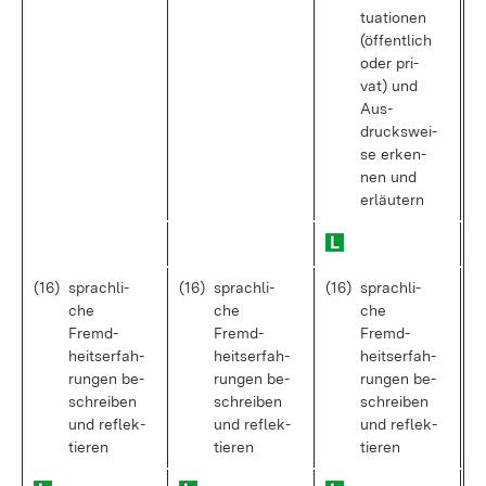
tua­tio­nen
(öf­fent­lich
oder pri­
vat) und
Aus­
drucks­wei­
se er­ken­
nen und
er­läu­tern
(16)
sprach­li­
(16)
sprach­li­
(16)
sprach­li­
che
che
che
Fremd­
Fremd­
Fremd­
heits­er­fah­
heits­er­fah­
heits­er­fah­
run­gen be­
run­gen be­
run­gen be­
schrei­ben
schrei­ben
schrei­ben
und re­flek­
und re­flek­
und re­flek­
tie­ren
tie­ren
tie­ren