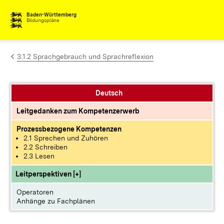
Zum Inhalt springen
Baden-Württemberg
Bildungspläne
3.1.2 Sprachgebrauch und Sprachreflexion
Deutsch
Leitgedanken zum Kompetenzerwerb
Prozessbezogene Kompetenzen
2.1 Sprechen und Zuhören
2.2 Schreiben
2.3 Lesen
Leitperspektiven [+]
Operatoren
Anhänge zu Fachplänen