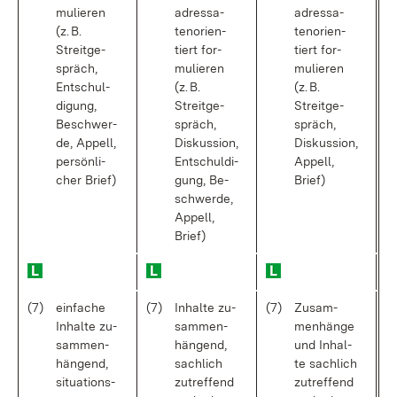
mu­lie­ren
adres­sa­
adres­sa­
(z. B.
ten­ori­en­
ten­ori­en­
Streit­ge­
tiert for­
tiert for­
spräch,
mu­lie­ren
mu­lie­ren
Ent­schul­
(z. B.
(z. B.
di­gung,
Streit­ge­
Streit­ge­
Be­schwer­
spräch,
spräch,
de, Ap­pell,
Dis­kus­si­on,
Dis­kus­si­on,
per­sön­li­
Ent­schul­di­
Ap­pell,
cher Brief)
gung, Be­
Brief)
schwer­de,
Ap­pell,
Brief)
(7)
ein­fa­che
(7)
In­hal­te zu­
(7)
Zu­sam­
In­hal­te zu­
sam­men­
men­hän­ge
sam­men­
hän­gend,
und In­hal­
hän­gend,
sach­lich
te sach­lich
si­tua­ti­ons­
zu­tref­fend
zu­tref­fend