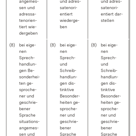
an­ge­mes­
und adres­
und adres­
sen und
sa­ten­ori­
sa­ten­ori­
adres­sa­
en­tiert
en­tiert dar­
ten­ori­en­
wie­der­ge­
stel­len
tiert wie­
ben
der­ge­ben
(8)
bei ei­ge­
(8)
bei ei­ge­
(8)
bei ei­ge­
nen
nen
nen
Sprech­
Sprech-
Sprech-
hand­lun­
und
und
gen Be­
Schreib­
Schreib­
son­der­hei­
hand­lun­
hand­lun­
ten ge­
gen dis­
gen dis­
spro­che­
tink­ti­ve
tink­ti­ve
ner und
Be­son­der­
Be­son­der­
ge­schrie­
hei­ten ge­
hei­ten ge­
be­ner
spro­che­
spro­che­
Spra­che
ner und
ner und
si­tua­ti­ons­
ge­schrie­
ge­schrie­
an­ge­mes­
be­ner
be­ner
sen und
Spra­che
Spra­che