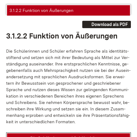
3.1.2.2 Funktion von Äußerungen
Download als PDF
3.1.2.2 Funk­ti­on von Äu­ße­run­gen
Die Schü­le­rin­nen und Schü­ler er­fah­ren Spra­che als iden­ti­täts­
stif­tend und set­zen sich mit ih­rer Be­deu­tung als Mit­tel zur Ver­
stän­di­gung aus­ein­an­der. Ih­re erst­sprach­li­chen Kennt­nis­se, ge­
ge­be­nen­falls auch Mehr­spra­chig­keit nut­zen sie bei der Aus­ein­
an­der­set­zung mit sprach­li­chen Aus­drucks­for­men. Sie er­wei­
tern ihr Be­wusst­sein von ge­spro­che­ner und ge­schrie­be­ner
Spra­che und nut­zen die­ses Wis­sen zur ge­lin­gen­den Kom­mu­ni­
ka­ti­on in ver­schie­de­nen Be­rei­chen ih­res ei­ge­nen Spre­chens
und Schrei­bens. Sie neh­men Kör­per­spra­che be­wusst wahr, be­
schrei­ben ih­re Wir­kung und set­zen sie ein. In die­sem Zu­sam­
men­hang er­pro­ben und ent­wi­ckeln sie ih­re Prä­sen­ta­ti­ons­fä­hig­
keit in un­ter­schied­li­chen For­ma­ten.