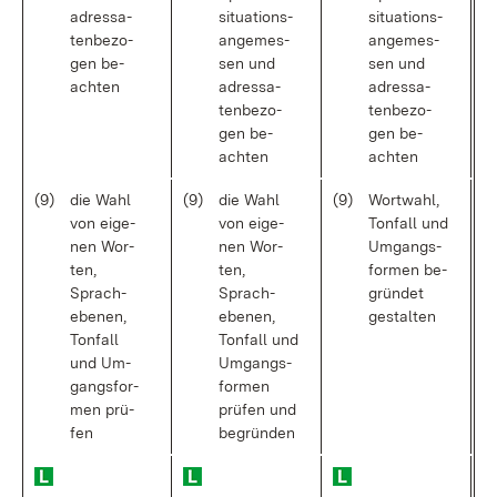
adres­sa­
si­tua­ti­ons­
si­tua­ti­ons­
ten­be­zo­
an­ge­mes­
an­ge­mes­
gen be­
sen und
sen und
ach­ten
adres­sa­
adres­sa­
ten­be­zo­
ten­be­zo­
gen be­
gen be­
ach­ten
ach­ten
(9)
die Wahl
(9)
die Wahl
(9)
Wort­wahl,
von ei­ge­
von ei­ge­
Ton­fall und
nen Wor­
nen Wor­
Um­gangs­
ten,
ten,
for­men be­
Sprach­
Sprach­
grün­det
ebe­nen,
ebe­nen,
ge­stal­ten
Ton­fall
Ton­fall und
und Um­
Um­gangs­
gangs­for­
for­men
men prü­
prü­fen und
fen
be­grün­den